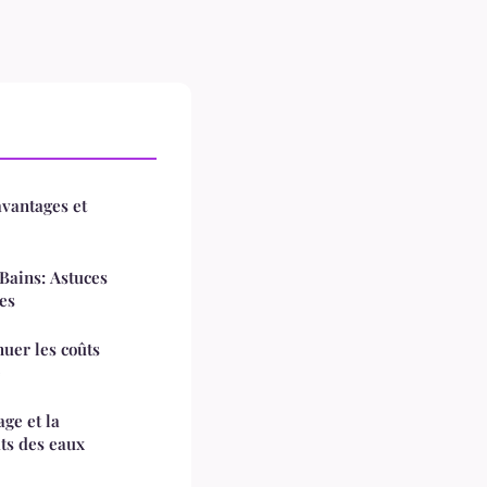
avantages et
Bains: Astuces
es
nuer les coûts
é
ge et la
ts des eaux