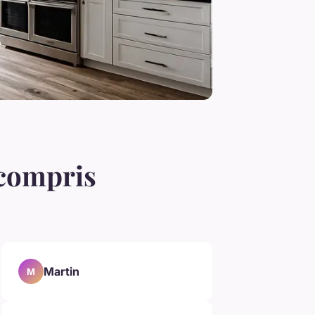
 compris
Martin
M