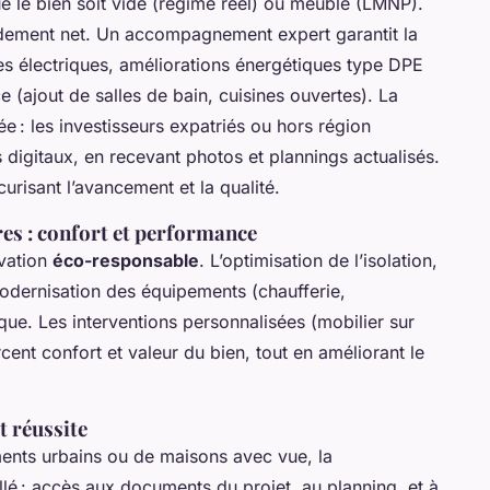
 le bien soit vide (régime réel) ou meublé (LMNP).
rendement net. Un accompagnement expert garantit la
 électriques, améliorations énergétiques type DPE
ce (ajout de salles de bain, cuisines ouvertes). La
tée : les investisseurs expatriés ou hors région
s digitaux, en recevant photos et plannings actualisés.
urisant l’avancement et la qualité.
res : confort et performance
ovation
éco-responsable
. L’optimisation de l’isolation,
modernisation des équipements (chaufferie,
ique. Les interventions personnalisées (mobilier sur
ent confort et valeur du bien, tout en améliorant le
t réussite
ments urbains ou de maisons avec vue, la
illé : accès aux documents du projet, au planning, et à