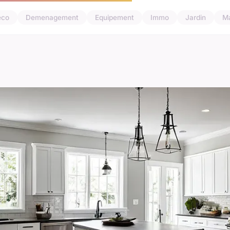
eco
Demenagement
Equipement
Immo
Jardin
M