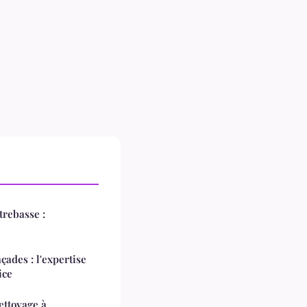
trebasse :
ades : l'expertise
ice
ettoyage à