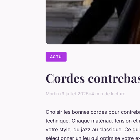
ACTU
Cordes contrebass
Martin
•
9 juillet 2025
•
4 min de lecture
Choisir les bonnes cordes pour contreb
technique. Chaque matériau, tension et
votre style, du jazz au classique. Ce g
sélectionner un jeu qui optimise votre ex