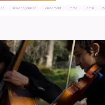
eco
Demenagement
Equipement
Immo
Jardin
M