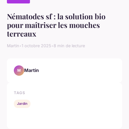
Nématodes sf : la solution bio
pour maîtriser les mouches
terreaux
Martin
•
1 octobre 2025
•
8 min de lecture
Martin
M
TAGS
Jardin