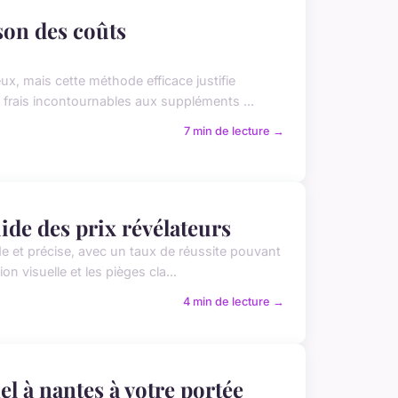
son des coûts
ux, mais cette méthode efficace justifie
frais incontournables aux suppléments ...
7 min de lecture →
uide des prix révélateurs
de et précise, avec un taux de réussite pouvant
 visuelle et les pièges cla...
4 min de lecture →
l à nantes à votre portée