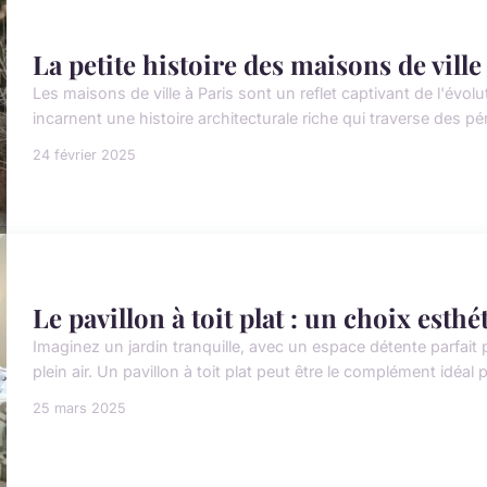
La petite histoire des maisons de vill
Les maisons de ville à Paris sont un reflet captivant de l'évolut
incarnent une histoire architecturale riche qui traverse des pér
24 février 2025
Le pavillon à toit plat : un choix esthé
Imaginez un jardin tranquille, avec un espace détente parfai
plein air. Un pavillon à toit plat peut être le complément idéal p
25 mars 2025