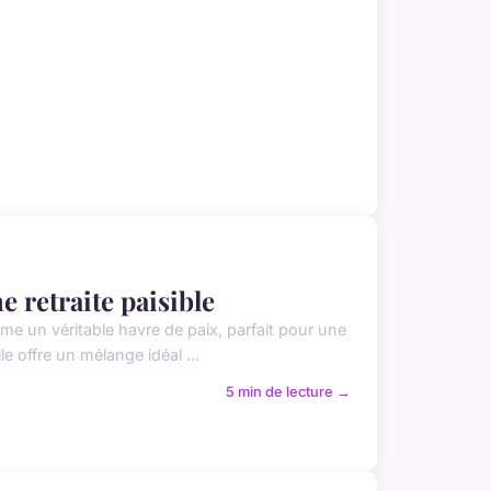
e retraite paisible
e un véritable havre de paix, parfait pour une
lle offre un mélange idéal ...
5 min de lecture →