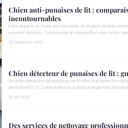
Chien anti-punaises de lit : comparai
incontournables
Faire appel à un chien anti-punaises de lit peut sembler onére
souvent son prix. Comprendre la composition des coûts, des 
29 septembre 2025
Chien détecteur de punaises de lit : g
Le chien détecteur de punaises de lit offre une détection rapi
atteindre 97,5 %. Cette méthode surpasse largement l'inspection
16 juin 2025
Des services de nettoyage professionne