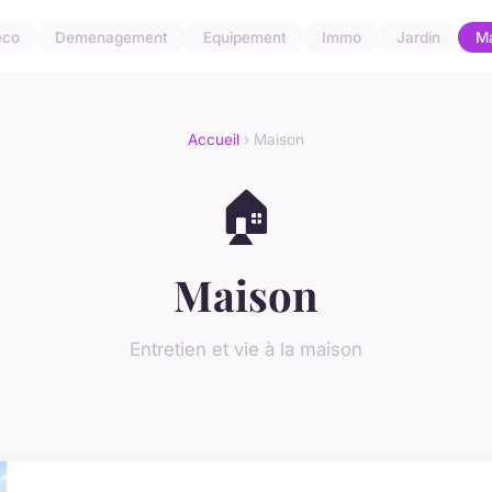
eco
Demenagement
Equipement
Immo
Jardin
M
Accueil
› Maison
🏠
Maison
Entretien et vie à la maison