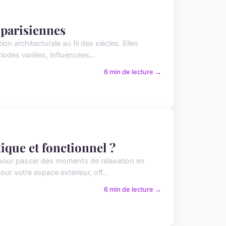
e parisiennes
ion architecturale au fil des siècles. Elles
iodes variées, influencées...
6 min de lecture →
tique et fonctionnel ?
t pour passer des moments de relaxation en
our votre espace extérieur, off...
6 min de lecture →