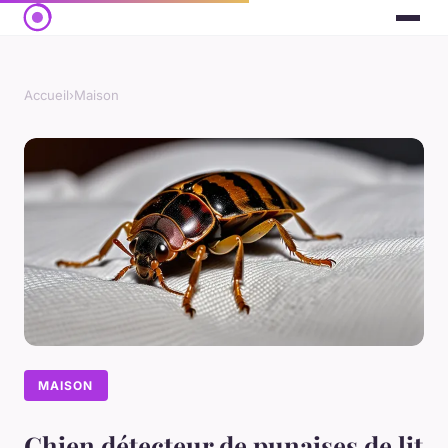
Accueil
›
Maison
MAISON
Chien détecteur de punaises de lit