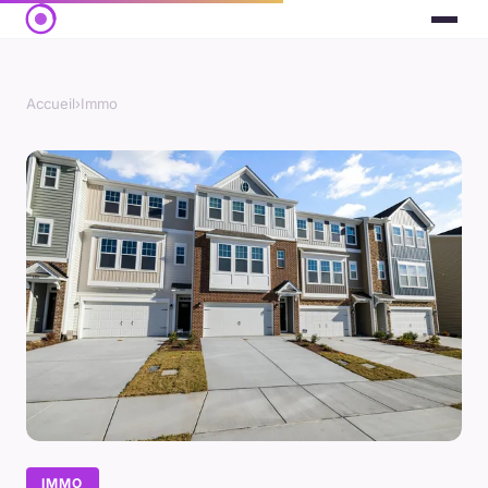
Accueil
›
Immo
IMMO